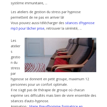
système immunitaire, ...
Les ateliers de gestion du stress par hypnose
permettent de ne pas en arriver là!
Vous pouvez aussi télécharger des
séances d'hypnose
mp3 pour lâcher prise
, retrouver la sérénité, ...
Les
atelier
s
gestio
n du
stress
par
hypnose se donnent en petit groupe, maximum 12
personnes pour un confort optimale.
Il ne s’agit pas de thérapie de groupe où chacun
exprime ses difficultés mais bien de vivre ensemble des
séances d’auto-hypnose.
Animation :
Marie Preud’homme formatrice en